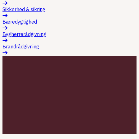
Sikkerhed & sikring
Bæredygtighed
Bygherrerådgivning
Brandrådgivning
Afdelingsleder i Infrastruktur & industri, samt
stærkstrømsingeniør
,
Albertslund