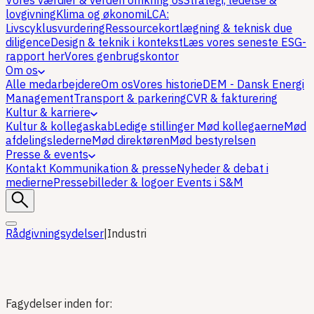
Vores værdier & verden omkring os
Strategi, ledelse &
lovgivning
Klima og økonomi
LCA:
Livscyklusvurdering
Ressourcekortlægning & teknisk due
diligence
Design & teknik i kontekst
Læs vores seneste ESG-
rapport her
Vores genbrugskontor
Om os
Alle medarbejdere
Om os
Vores historie
DEM - Dansk Energi
Management
Transport & parkering
CVR & fakturering
Kultur & karriere
Kultur & kollegaskab
Ledige stillinger
Mød kollegaerne
Mød
afdelingslederne
Mød direktøren
Mød bestyrelsen
Presse & events
Kontakt Kommunikation & presse
Nyheder & debat i
medierne
Pressebilleder & logoer
Events i S&M
Rådgivningsydelser
|
Industri
Fagydelser inden for: