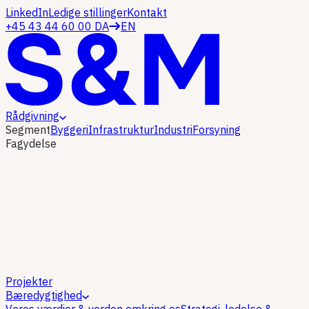
LinkedIn
Ledige stillinger
Kontakt
+45 43 44 60 00
DA
EN
Rådgivning
Segment
Byggeri
Infrastruktur
Industri
Forsyning
Fagydelse
Projekter
Bæredygtighed