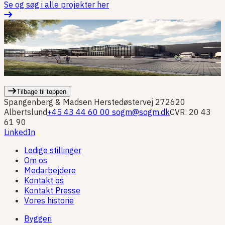
Se og søg i alle projekter her
Industri
I
Industri/lager
El
VVS
Energi
Indeklima
DGNB
Bæredygtighed
D
Normal: Logistikpark Hedensted
Tilbage til toppen
Spangenberg & Madsen
Herstedøstervej 27
2620
Albertslund
+45 43 44 60 00
sogm@sogm.dk
CVR: 20 43
61 90
LinkedIn
Ledige stillinger
Om os
Medarbejdere
Kontakt os
Kontakt Presse
Vores historie
Byggeri