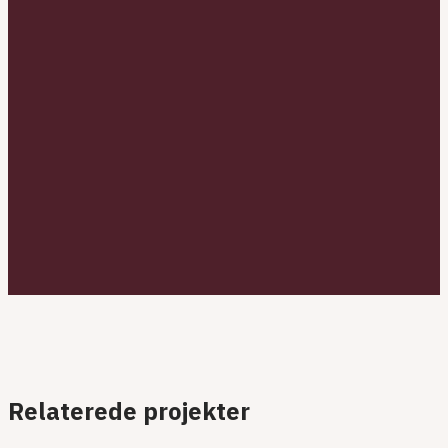
Markedschef, Øst
,
Alle afdelinger & lokationer
Forretningschef i Bæredygtighed & kemiingeniør
,
Alle
afdelinger & lokationer
Relaterede projekter