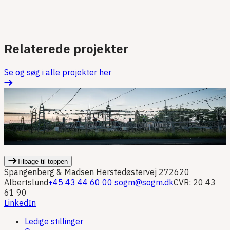
Relaterede projekter
Se og søg i alle projekter her
Industri
I
Industri/lager
El
Højspænding
Stærkstrøm
Forsyning/højspæn
I
132/10 kV transformerstation for stor, dansk industrikunde
5
d
Tilbage til toppen
Spangenberg & Madsen
Herstedøstervej 27
2620
Albertslund
+45 43 44 60 00
sogm@sogm.dk
CVR: 20 43
61 90
LinkedIn
Ledige stillinger