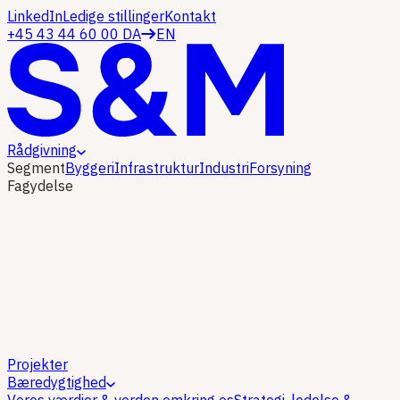
LinkedIn
Ledige stillinger
Kontakt
+45 43 44 60 00
DA
EN
Rådgivning
Segment
Byggeri
Infrastruktur
Industri
Forsyning
Fagydelse
Projekter
Bæredygtighed