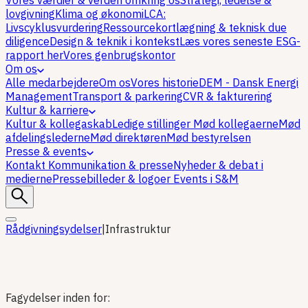
Vores værdier & verden omkring os
Strategi, ledelse &
lovgivning
Klima og økonomi
LCA:
Livscyklusvurdering
Ressourcekortlægning & teknisk due
diligence
Design & teknik i kontekst
Læs vores seneste ESG-
rapport her
Vores genbrugskontor
Om os
Alle medarbejdere
Om os
Vores historie
DEM - Dansk Energi
Management
Transport & parkering
CVR & fakturering
Kultur & karriere
Kultur & kollegaskab
Ledige stillinger
Mød kollegaerne
Mød
afdelingslederne
Mød direktøren
Mød bestyrelsen
Presse & events
Kontakt Kommunikation & presse
Nyheder & debat i
medierne
Pressebilleder & logoer
Events i S&M
Rådgivningsydelser
|
Infrastruktur
Fagydelser inden for: