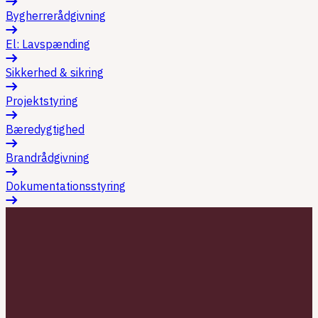
Bygherrerådgivning
El: Lavspænding
Sikkerhed & sikring
Projektstyring
Bæredygtighed
Brandrådgivning
Dokumentationsstyring